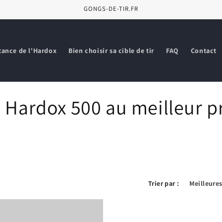
GONGS-DE-TIR.FR
stance de l'Hardox
Bien choisir sa cible de tir
FAQ
Contact
 Hardox 500 au meilleur pr
Trier par :