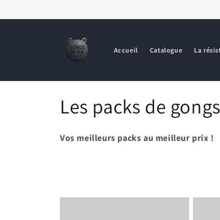
et
passer
au
contenu
Accueil
Catalogue
La rési
C
Les packs de gongs
o
Vos meilleurs packs au meilleur prix !
l
l
e