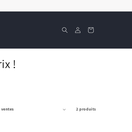
Connexion
Panier
ix !
2 produits