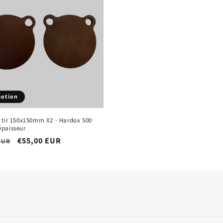
otion
 tir 150x150mm X2 - Hardox 500
paisseur
Prix
€55,00 EUR
EUR
el
promotionnel