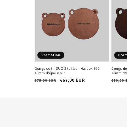
c
t
i
o
Promotion
Prom
n
Gongs de tir DUO 2 tailles - Hardox 500
Gongs de
10mm d'épaisseur
10mm d'é
:
Prix
Prix
€67,00 EUR
Prix
€75,00 EUR
€60,00 
habituel
promotionnel
habitu