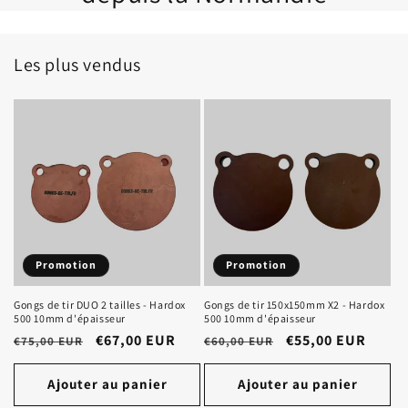
Les plus vendus
Promotion
Promotion
Gongs de tir DUO 2 tailles - Hardox
Gongs de tir 150x150mm X2 - Hardox
500 10mm d'épaisseur
500 10mm d'épaisseur
Prix
Prix
€67,00 EUR
Prix
Prix
€55,00 EUR
€75,00 EUR
€60,00 EUR
habituel
promotionnel
habituel
promotionnel
Ajouter au panier
Ajouter au panier