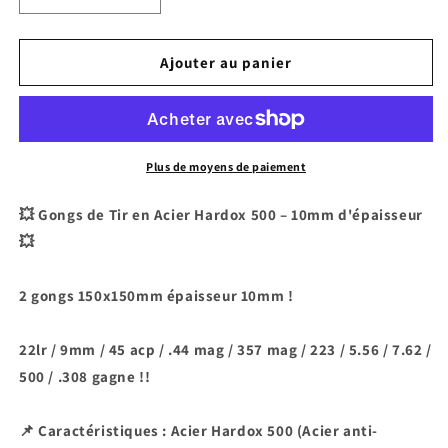
la
la
quantité
quantité
de
de
Ajouter au panier
Gongs
Gongs
de
de
tir
tir
150x150mm
150x150mm
X2
X2
Plus de moyens de paiement
-
-
Hardox
Hardox
💥 Gongs de Tir en Acier Hardox 500 – 10mm d'épaisseur
500
500
💥
10mm
10mm
d&#39;épaisseur
d&#39;épaisseur
2 gongs 150x150mm épaisseur 10mm !
22lr / 9mm / 45 acp / .44 mag / 357 mag / 223 / 5.56 / 7.62 /
500 / .308 gagne !!
📌 Caractéristiques : Acier Hardox 500 (Acier anti-